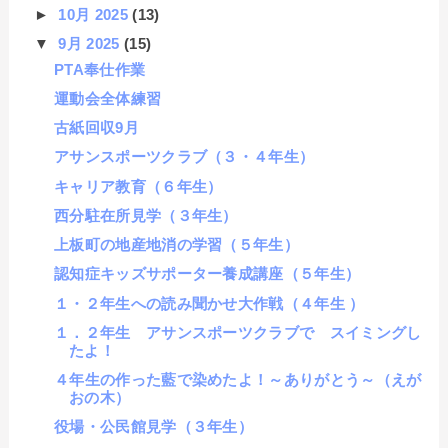
►
10月 2025
(13)
▼
9月 2025
(15)
PTA奉仕作業
運動会全体練習
古紙回収9月
アサンスポーツクラブ（３・４年生）
キャリア教育（６年生）
西分駐在所見学（３年生）
上板町の地産地消の学習（５年生）
認知症キッズサポーター養成講座（５年生）
１・２年生への読み聞かせ大作戦（４年生 ）
１．２年生 アサンスポーツクラブで スイミングし
たよ！
４年生の作った藍で染めたよ！～ありがとう～（えが
おの木）
役場・公民館見学（３年生）