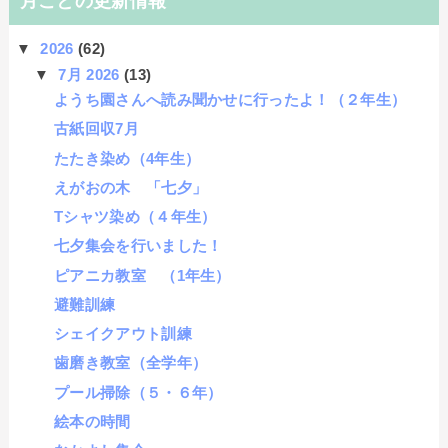
月ごとの更新情報
▼
2026
(62)
▼
7月 2026
(13)
ようち園さんへ読み聞かせに行ったよ！（２年生）
古紙回収7月
たたき染め（4年生）
えがおの木 「七夕」
Tシャツ染め（４年生）
七夕集会を行いました！
ピアニカ教室 （1年生）
避難訓練
シェイクアウト訓練
歯磨き教室（全学年）
プール掃除（５・６年）
絵本の時間