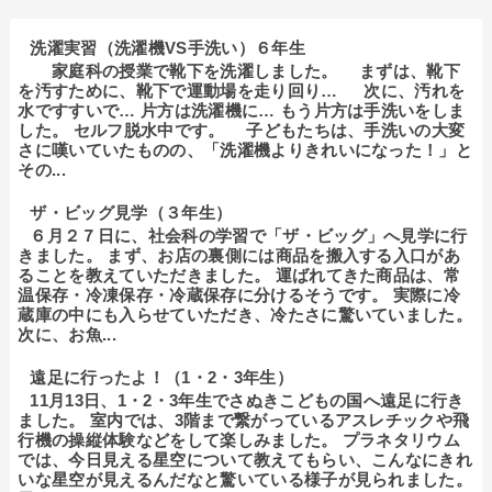
洗濯実習（洗濯機VS手洗い）６年生
家庭科の授業で靴下を洗濯しました。 まずは、靴下
を汚すために、靴下で運動場を走り回り… 次に、汚れを
水ですすいで… 片方は洗濯機に… もう片方は手洗いをしま
した。 セルフ脱水中です。 子どもたちは、手洗いの大変
さに嘆いていたものの、「洗濯機よりきれいになった！」と
その...
ザ・ビッグ見学（３年生）
６月２７日に、社会科の学習で「ザ・ビッグ」へ見学に行
きました。 まず、お店の裏側には商品を搬入する入口があ
ることを教えていただきました。 運ばれてきた商品は、常
温保存・冷凍保存・冷蔵保存に分けるそうです。 実際に冷
蔵庫の中にも入らせていただき、冷たさに驚いていました。
次に、お魚...
遠足に行ったよ！（1・2・3年生）
11月13日、1・2・3年生でさぬきこどもの国へ遠足に行き
ました。 室内では、3階まで繋がっているアスレチックや飛
行機の操縦体験などをして楽しみました。 プラネタリウム
では、今日見える星空について教えてもらい、こんなにきれ
いな星空が見えるんだなと驚いている様子が見られました。