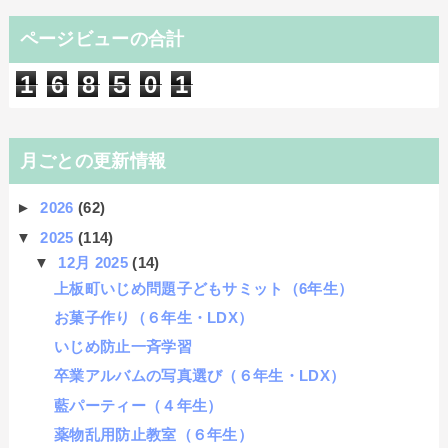
ページビューの合計
1
6
8
5
0
1
月ごとの更新情報
►
2026
(62)
▼
2025
(114)
▼
12月 2025
(14)
上板町いじめ問題子どもサミット（6年生）
お菓子作り（６年生・LDX）
いじめ防止一斉学習
卒業アルバムの写真選び（６年生・LDX）
藍パーティー（４年生）
薬物乱用防止教室（６年生）