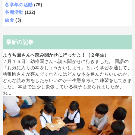
各学年の活動
(79)
各種活動
(122)
給食
(3)
最新の記事
ようち園さんへ読み聞かせに行ったよ！（２年生）
７月１６日、幼稚園さんへ読み聞かせに行きました。 国語の
「お気に入りの本をしょうかいしよう」という学習を通して、
幼稚園さんが喜んでくれるにはどんな本を選んだらいいのか、
どんな読み方をしたらいいのか一生懸命考えて練習をしてきま
した。 本番では少し緊張している様子も見られましたが、
お...