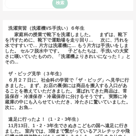
洗濯実習（洗濯機VS手洗い）６年生
家庭科の授業で靴下を洗濯しました。 まずは、靴下
を汚すために、靴下で運動場を走り回り… 次に、汚れを
水ですすいで… 片方は洗濯機に… もう片方は手洗いをしま
した。 セルフ脱水中です。 子どもたちは、手洗いの大変
さに嘆いていたものの、「洗濯機よりきれいになった！」と
その...
ザ・ビッグ見学（３年生）
６月２７日に、社会科の学習で「ザ・ビッグ」へ見学に行
きました。 まず、お店の裏側には商品を搬入する入口があ
ることを教えていただきました。 運ばれてきた商品は、常
温保存・冷凍保存・冷蔵保存に分けるそうです。 実際に冷
蔵庫の中にも入らせていただき、冷たさに驚いていました。
次に、お魚...
遠足に行ったよ！（1・2・3年生）
11月13日、1・2・3年生でさぬきこどもの国へ遠足に行き
ました。 室内では、3階まで繋がっているアスレチックや飛